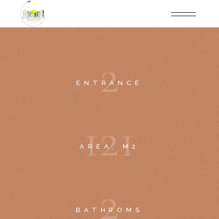
2
ENTRANCE
1
2
1
AREA, M2
2
BATHROMS